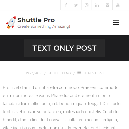
Home
TEXT ONLY POST
Sliders
Blog
JUN 27, 2018
SHUTTLEDEMO
HTML5 + CSS3
Portfolio
Proin vel diam id dui pharetra commodo. Praesent commodo
enim non molestie varius. Phasellus and elementum odio
Mega Menu
faucibus diam sollicitudin, in bibendum quam feugiat. Duis tortor
lectus, vehicula in vulputate eu, malesuada quis felis. Curabitur
Shortcodes
blandit, diam a tincidunt convallis, nulla urna accumsan ligula,
Templates
vitae iaculis ipsum metus non risus. Integer eleifend tincidunt