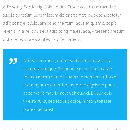
adipiscing. Sed id dignissim lectus. Fusce accumsan mauris et
Shop
suscipit pretium.Lorem ipsum dolor sit amet, quickconsectetur
adipiscing elit. Aliquam condimentum lacus et quam suscipit
viverra. In a velit quis elit adipiscing malesuada. Praesent pretium
dolor eros, vitae sodales justo porta nec.
Aenean orci arcu, cursus sed enim nec, gravida
accumsan neque. Suspendisse non libero vitae
tellus aliquam rutrum. Etiam elementum, nulla vel
elementum dictum, lectus lorem dignissim purus,
at convallis mauris lacus vehicula dui. Nulla quis
viverra nulla, sed facilisis dolor. In hac habitasse
platea dictumst.