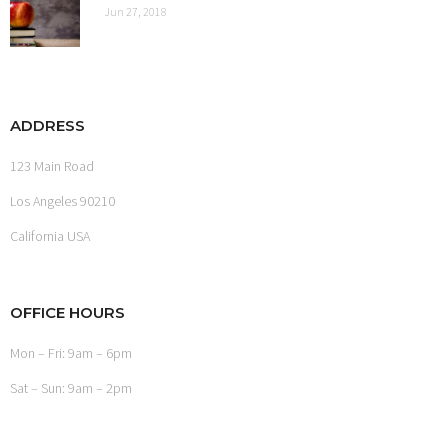
Jun 27, 2018
ADDRESS
123 Main Road
Los Angeles 90210
California USA
OFFICE HOURS
Mon – Fri: 9am – 6pm
Sat – Sun: 9am – 2pm