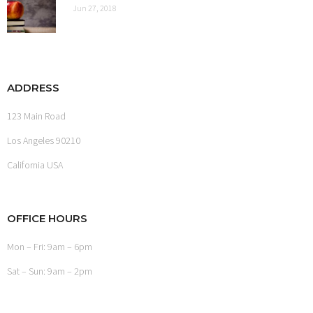
Jun 27, 2018
ADDRESS
123 Main Road
Los Angeles 90210
California USA
OFFICE HOURS
Mon – Fri: 9am – 6pm
Sat – Sun: 9am – 2pm