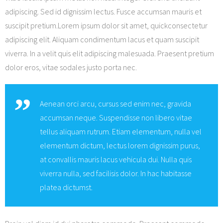
adipiscing. Sed id dignissim lectus. Fusce accumsan mauris et
Shop
suscipit pretium.Lorem ipsum dolor sit amet, quickconsectetur
adipiscing elit. Aliquam condimentum lacus et quam suscipit
viverra. In a velit quis elit adipiscing malesuada. Praesent pretium
dolor eros, vitae sodales justo porta nec.
Aenean orci arcu, cursus sed enim nec, gravida
accumsan neque. Suspendisse non libero vitae
tellus aliquam rutrum. Etiam elementum, nulla vel
elementum dictum, lectus lorem dignissim purus,
at convallis mauris lacus vehicula dui. Nulla quis
viverra nulla, sed facilisis dolor. In hac habitasse
platea dictumst.