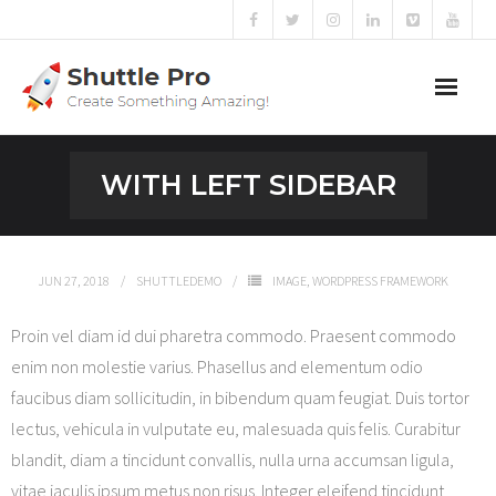
Home
WITH LEFT SIDEBAR
Sliders
Blog
JUN 27, 2018
SHUTTLEDEMO
IMAGE
,
WORDPRESS FRAMEWORK
Portfolio
Proin vel diam id dui pharetra commodo. Praesent commodo
enim non molestie varius. Phasellus and elementum odio
Mega Menu
faucibus diam sollicitudin, in bibendum quam feugiat. Duis tortor
lectus, vehicula in vulputate eu, malesuada quis felis. Curabitur
Shortcodes
blandit, diam a tincidunt convallis, nulla urna accumsan ligula,
Templates
vitae iaculis ipsum metus non risus. Integer eleifend tincidunt