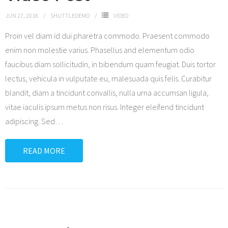
JUN 27, 2018
SHUTTLEDEMO
VIDEO
Proin vel diam id dui pharetra commodo. Praesent commodo
enim non molestie varius. Phasellus and elementum odio
faucibus diam sollicitudin, in bibendum quam feugiat. Duis tortor
lectus, vehicula in vulputate eu, malesuada quis felis. Curabitur
blandit, diam a tincidunt convallis, nulla urna accumsan ligula,
vitae iaculis ipsum metus non risus. Integer eleifend tincidunt
adipiscing. Sed
…
READ MORE