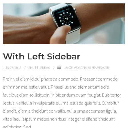
With Left Sidebar
JUN 27, 2018
SHUTTLEDEMO
IMAGE
,
WORDPRESS FRAMEWORK
Proin vel diam id dui pharetra commodo. Praesent commodo
enim non molestie varius. Phasellus and elementum odio
faucibus diam sollicitudin, in bibendum quam feugiat. Duis tortor
lectus, vehicula in vulputate eu, malesuada quis felis. Curabitur
blandit, diam a tincidunt convallis, nulla urna accumsan ligula,
vitae iaculis ipsum metus non risus. Integer eleifend tincidunt
adipiscing. Sed
…