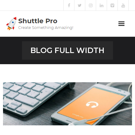
PULL ME
Home
BLOG FULL WIDTH
Sliders
Blog
Portfolio
Mega Menu
Shortcodes
Templates