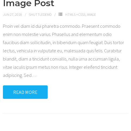
Image Post
Shop
JUN 27, 2018
SHUTTLEDEMO
HTML5 + CSS3
,
IMAGE
Proin vel diam id dui pharetra commodo. Praesent commodo
enim non molestie varius. Phasellus and elementum odio
faucibus diam sollicitudin, in bibendum quam feugiat. Duis tortor
lectus, vehicula in vulputate eu, malesuada quis felis. Curabitur
blandit, diam a tincidunt convallis, nulla urna accumsan ligula,
vitae iaculis ipsum metus non risus. Integer eleifend tincidunt
adipiscing. Sed
…
READ MORE