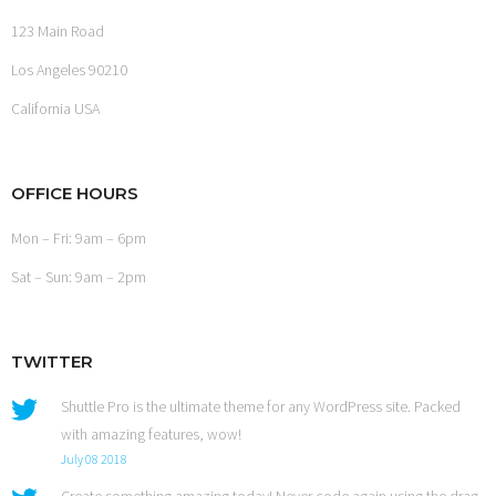
123 Main Road
Los Angeles 90210
California USA
OFFICE HOURS
Mon – Fri: 9am – 6pm
Sat – Sun: 9am – 2pm
TWITTER
Shuttle Pro is the ultimate theme for any WordPress site. Packed
with amazing features, wow!
July 08 2018
Create something amazing today! Never code again using the drag