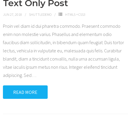
Text Only Post
JUN 27, 2018
SHUTTLEDEMO
HTML5 + CSS3
Proin vel diam id dui pharetra commodo. Praesent commodo
enim non molestie varius. Phasellus and elementum odio
faucibus diam sollicitudin, in bibendum quam feugiat. Duis tortor
lectus, vehicula in vulputate eu, malesuada quis felis. Curabitur
blandit, diam a tincidunt convallis, nulla urna accumsan ligula,
vitae iaculis ipsum metus non risus. Integer eleifend tincidunt
adipiscing. Sed
…
READ MORE