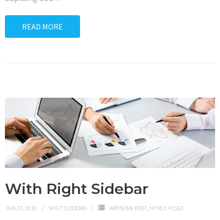
READ MORE
With Right Sidebar
JUN 27, 2018
SHUTTLEDEMO
AWESOME POST
,
HTML5 + CSS3