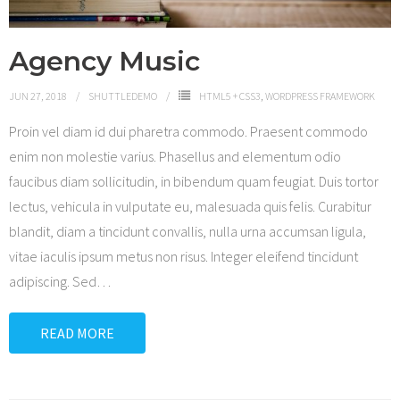
Agency Music
JUN 27, 2018
SHUTTLEDEMO
HTML5 + CSS3
,
WORDPRESS FRAMEWORK
Proin vel diam id dui pharetra commodo. Praesent commodo
enim non molestie varius. Phasellus and elementum odio
faucibus diam sollicitudin, in bibendum quam feugiat. Duis tortor
lectus, vehicula in vulputate eu, malesuada quis felis. Curabitur
blandit, diam a tincidunt convallis, nulla urna accumsan ligula,
vitae iaculis ipsum metus non risus. Integer eleifend tincidunt
adipiscing. Sed
…
READ MORE