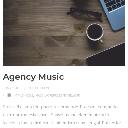
Agency Music
JUN 27, 2018
SHUTTLEDEMO
HTML5 + CSS3
,
IMAGE
,
WORDPRESS FRAMEWORK
Proin vel diam id dui pharetra commodo. Praesent commodo
enim non molestie varius. Phasellus and elementum odio
faucibus diam sollicitudin, in bibendum quam feugiat. Duis tortor