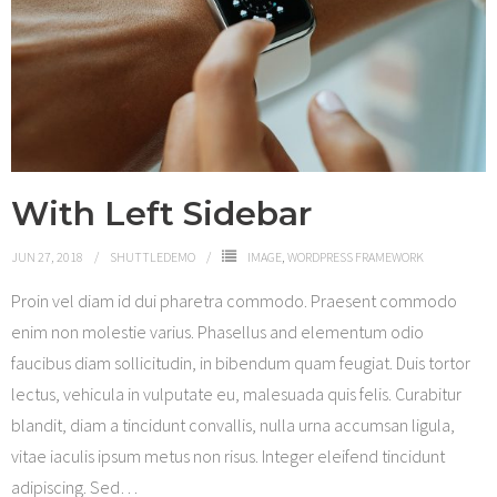
Shop
With Left Sidebar
JUN 27, 2018
SHUTTLEDEMO
IMAGE
,
WORDPRESS FRAMEWORK
Proin vel diam id dui pharetra commodo. Praesent commodo
enim non molestie varius. Phasellus and elementum odio
faucibus diam sollicitudin, in bibendum quam feugiat. Duis tortor
lectus, vehicula in vulputate eu, malesuada quis felis. Curabitur
blandit, diam a tincidunt convallis, nulla urna accumsan ligula,
vitae iaculis ipsum metus non risus. Integer eleifend tincidunt
adipiscing. Sed
…