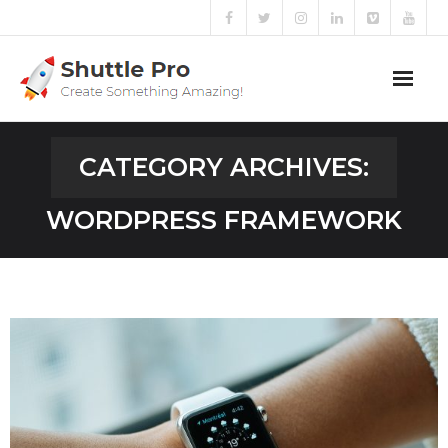
PULL ME
Home
CATEGORY ARCHIVES:
Sliders
WORDPRESS FRAMEWORK
Blog
Portfolio
Mega Menu
Shortcodes
Templates