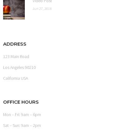
Video Post
Jun 27, 2018
ADDRESS
123 Main Road
Los Angeles 90210
California USA
OFFICE HOURS
Mon – Fri: 9am – 6pm
Sat – Sun: 9am – 2pm