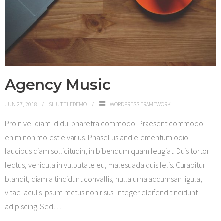
Agency Music
JUN 27, 2018
SHUTTLEDEMO
WORDPRESS FRAMEWORK
Proin vel diam id dui pharetra commodo. Praesent commodo
enim non molestie varius. Phasellus and elementum odio
faucibus diam sollicitudin, in bibendum quam feugiat. Duis tortor
lectus, vehicula in vulputate eu, malesuada quis felis. Curabitur
blandit, diam a tincidunt convallis, nulla urna accumsan ligula,
vitae iaculis ipsum metus non risus. Integer eleifend tincidunt
adipiscing. Sed
…