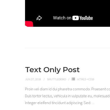
Text Only Post
JUN 27, 2018
SHUTTLEDEMO
HTML5 + CSS3
Proin vel diam id dui pharetra commodo. Praesent c
Duis tortor lectus, vehicula in vulputate eu, malesuada 
Integer eleifend tincidunt adipiscing. Sed
…