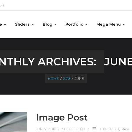
ort
e
Sliders
Blog
Portfolio
Mega Menu
THLY ARCHIVES:
JUNE
HOME
/
2018
/
JUNE
Image Post
JUN 27, 2018
SHUTTLEDEMO
HTML5 + CSS3
,
IMAGE