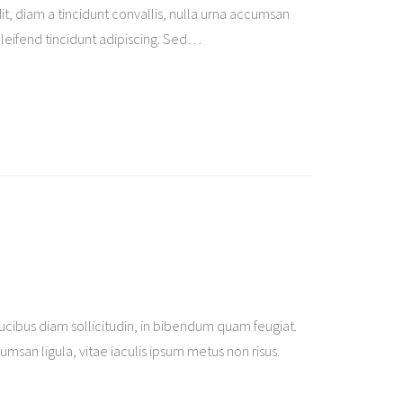
it, diam a tincidunt convallis, nulla urna accumsan
eleifend tincidunt adipiscing. Sed
…
ibus diam sollicitudin, in bibendum quam feugiat.
cumsan ligula, vitae iaculis ipsum metus non risus.