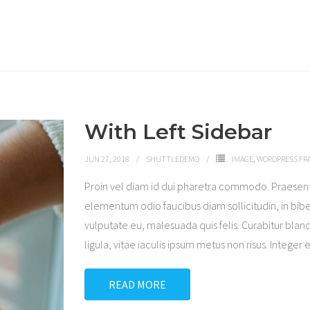
With Left Sidebar
JUN 27, 2018
SHUTTLEDEMO
IMAGE
,
WORDPRESS F
Proin vel diam id dui pharetra commodo. Praesen
elementum odio faucibus diam sollicitudin, in bibe
vulputate eu, malesuada quis felis. Curabitur bland
ligula, vitae iaculis ipsum metus non risus. Integer 
READ MORE