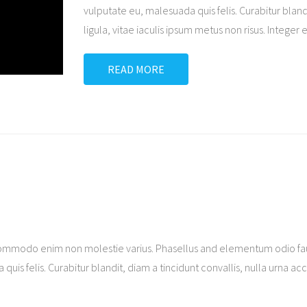
vulputate eu, malesuada quis felis. Curabitur bland
ligula, vitae iaculis ipsum metus non risus. Integer 
READ MORE
ommodo enim non molestie varius. Phasellus and elementum odio fauc
quis felis. Curabitur blandit, diam a tincidunt convallis, nulla urna ac