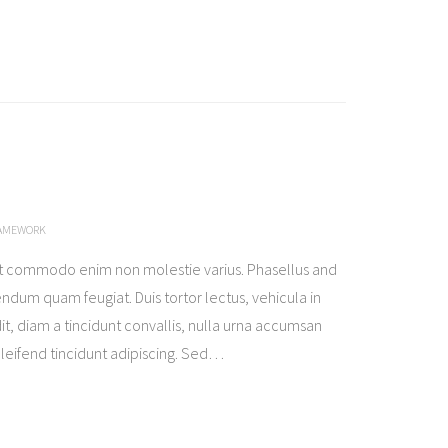
RAMEWORK
t commodo enim non molestie varius. Phasellus and
ndum quam feugiat. Duis tortor lectus, vehicula in
it, diam a tincidunt convallis, nulla urna accumsan
eleifend tincidunt adipiscing. Sed
…