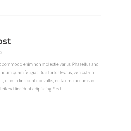
ost
D
t commodo enim non molestie varius. Phasellus and
ndum quam feugiat. Duis tortor lectus, vehicula in
it, diam a tincidunt convallis, nulla urna accumsan
eleifend tincidunt adipiscing. Sed
…