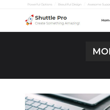
Powerful Options
Beautiful Design
Awesome Supp
Hom
PULL ME
MON