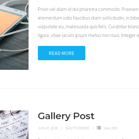
Proin vel diam id dui pharetra commodo. Praesen
elementum odio faucibus diam sollicitudin, in bibe
vulputate eu, malesuada quis felis. Curabitur bland
ligula, vitae iaculis ipsum metus non risus. Integer 
READ MORE
Gallery Post
JUN 27, 2018
SHUTTLEDEMO
GALLERY