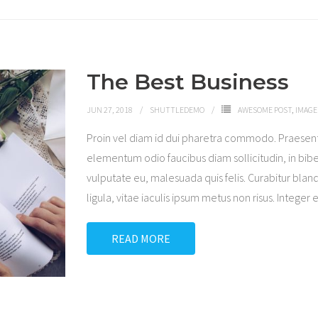
The Best Business
JUN 27, 2018
SHUTTLEDEMO
AWESOME POST
,
IMAGE
Proin vel diam id dui pharetra commodo. Praesen
elementum odio faucibus diam sollicitudin, in bibe
vulputate eu, malesuada quis felis. Curabitur bland
ligula, vitae iaculis ipsum metus non risus. Integer 
READ MORE