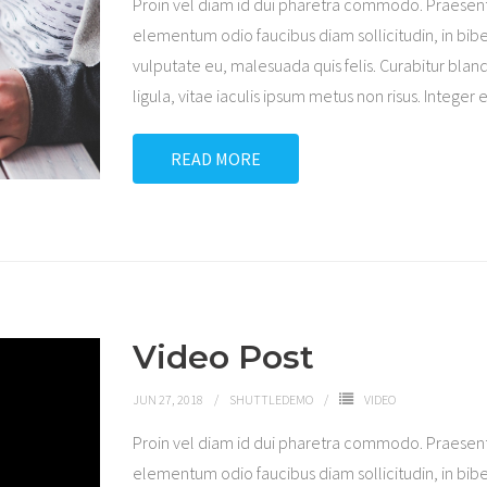
Proin vel diam id dui pharetra commodo. Praesen
elementum odio faucibus diam sollicitudin, in bibe
vulputate eu, malesuada quis felis. Curabitur bland
ligula, vitae iaculis ipsum metus non risus. Integer 
READ MORE
Video Post
JUN 27, 2018
SHUTTLEDEMO
VIDEO
Proin vel diam id dui pharetra commodo. Praesen
elementum odio faucibus diam sollicitudin, in bibe