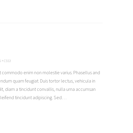
 + CSS3
t commodo enim non molestie varius. Phasellus and
ndum quam feugiat. Duis tortor lectus, vehicula in
it, diam a tincidunt convallis, nulla urna accumsan
eleifend tincidunt adipiscing. Sed
…