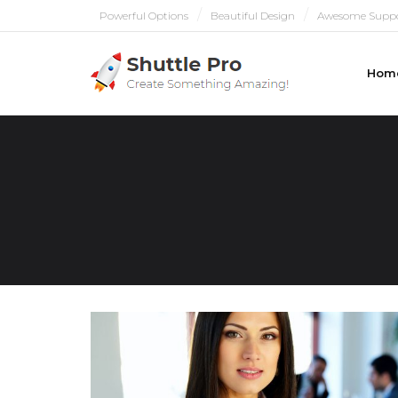
Powerful Options
Beautiful Design
Awesome Supp
Hom