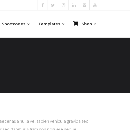
Shortcodes
Templates
Shop
Maecenas a nulla vel sapien vehicula gravida sed
ctus sed dapibus. Etiam non posuere neque.