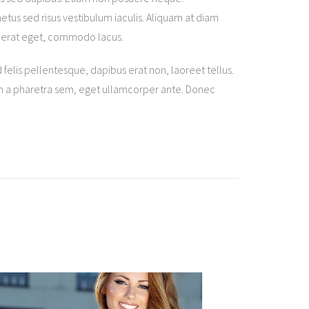
tus sed risus vestibulum iaculis. Aliquam at diam
es erat eget, commodo lacus.
felis pellentesque, dapibus erat non, laoreet tellus.
t. In a pharetra sem, eget ullamcorper ante. Donec