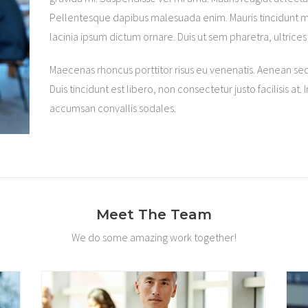
Pellentesque dapibus malesuada enim. Mauris tincidunt me
lacinia ipsum dictum ornare. Duis ut sem pharetra, ultric
Maecenas rhoncus porttitor risus eu venenatis. Aenean sed 
Duis tincidunt est libero, non consectetur justo facilisis a
accumsan convallis sodales.
Meet The Team
We do some amazing work together!