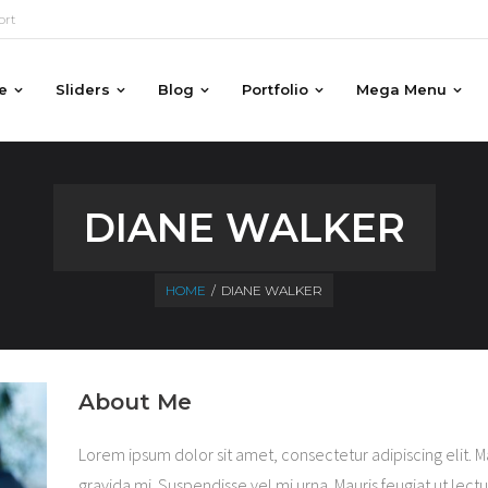
ort
e
Sliders
Blog
Portfolio
Mega Menu
DIANE WALKER
HOME
/
DIANE WALKER
About Me
Lorem ipsum dolor sit amet, consectetur adipiscing elit. 
gravida mi. Suspendisse vel mi urna. Mauris feugiat ut le